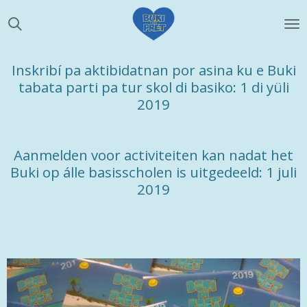
Ga
direct
naar
de
Inskribí pa aktibidatnan por asina ku e Buki
hoofdinhoud
tabata parti pa tur skol di basiko: 1 di yüli
2019
Aanmelden voor activiteiten kan nadat het
Buki op álle basisscholen is uitgedeeld: 1 juli
2019